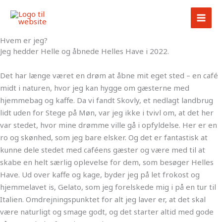
Gå
til
indholdet
Hvem er jeg?
Jeg hedder Helle og åbnede Helles Have i 2022.
Det har længe været en drøm at åbne mit eget sted – en café
midt i naturen, hvor jeg kan hygge om gæsterne med
hjemmebag og kaffe. Da vi fandt Skovly, et nedlagt landbrug
lidt uden for Stege på Møn, var jeg ikke i tvivl om, at det her
var stedet, hvor mine drømme ville gå i opfyldelse. Her er en
ro og skønhed, som jeg bare elsker. Og det er fantastisk at
kunne dele stedet med caféens gæster og være med til at
skabe en helt særlig oplevelse for dem, som besøger Helles
Have. Ud over kaffe og kage, byder jeg på let frokost og
hjemmelavet is, Gelato, som jeg forelskede mig i på en tur til
Italien. Omdrejningspunktet for alt jeg laver er, at det skal
være naturligt og smage godt, og det starter altid med gode