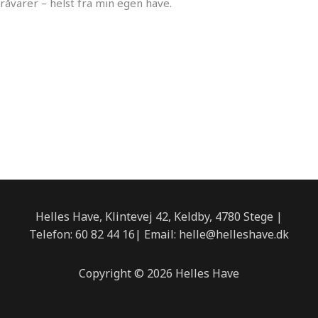
råvarer – helst fra min egen have.
Helles Have, Klintevej 42, Keldby, 4780 Stege |
Telefon: 60 82 44 16| Email: helle@helleshave.dk
Copyright © 2026 Helles Have