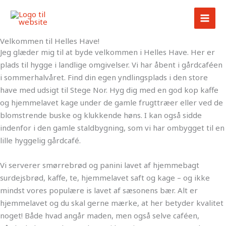
Gå
til
indholdet
Velkommen til Helles Have!
Jeg glæder mig til at byde velkommen i Helles Have. Her er
plads til hygge i landlige omgivelser. Vi har åbent i gårdcaféen
i sommerhalvåret. Find din egen yndlingsplads i den store
have med udsigt til Stege Nor. Hyg dig med en god kop kaffe
og hjemmelavet kage under de gamle frugttræer eller ved de
blomstrende buske og klukkende høns. I kan også sidde
indenfor i den gamle staldbygning, som vi har ombygget til en
lille hyggelig gårdcafé.
Vi serverer smørrebrød og panini lavet af hjemmebagt
surdejsbrød, kaffe, te, hjemmelavet saft og kage – og ikke
mindst vores populære is lavet af sæsonens bær. Alt er
hjemmelavet og du skal gerne mærke, at her betyder kvalitet
noget! Både hvad angår maden, men også selve caféen,