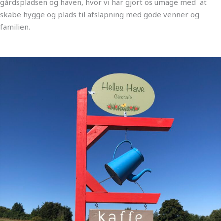
gårdspladsen og haven, hvor vi har gjort os umage med at
skabe hygge og plads til afslapning med gode venner og
familien.